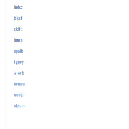
iudcz
jokef
ekllt
lnuro
npalk
fgoey
wlwrk
aemou
mcoju
oksom