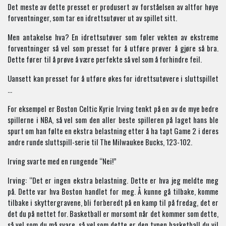
Det meste av dette presset er produsert av forståelsen av altfor høye
forventninger, som tar en idrettsutøver ut av spillet sitt.
Men antakelse hva? En idrettsutøver som føler vekten av ekstreme
forventninger så vel som presset for å utføre prøver å gjøre så bra.
Dette fører til å prøve å være perfekte så vel som å forhindre feil.
Uansett kan presset for å utføre økes for idrettsutøvere i sluttspillet
…
For eksempel er Boston Celtic Kyrie Irving tenkt på en av de mye bedre
spillerne i NBA, så vel som den aller beste spilleren på laget hans ble
spurt om han følte en ekstra belastning etter å ha tapt Game 2 i deres
andre runde sluttspill-serie til The Milwaukee Bucks, 123-102.
Irving svarte med en rungende “Nei!”
Irving: “Det er ingen ekstra belastning. Dette er hva jeg meldte meg
på. Dette var hva Boston handlet for meg. Å kunne gå tilbake, komme
tilbake i skyttergravene, bli forberedt på en kamp til på fredag, det er
det du på nettet for. Basketball er morsomt når det kommer som dette,
så vel som du må svare, så vel som dette er den typen basketball du vil