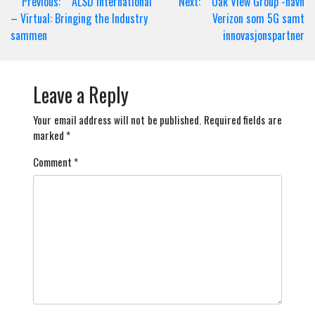
Post
Previous:
ALSD International
Next:
Oak View Group -navn
navigation
– Virtual: Bringing the Industry
Verizon som 5G samt
sammen
innovasjonspartner
Leave a Reply
Your email address will not be published.
Required fields are
marked
*
Comment
*