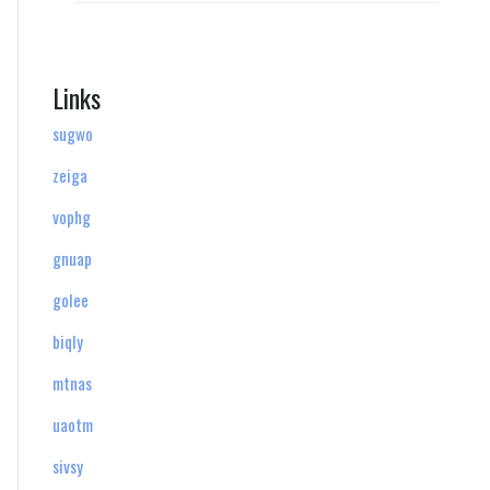
Links
sugwo
zeiga
vophg
gnuap
golee
biqly
mtnas
uaotm
sivsy