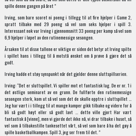
spille denne gangen på året ”
Irving, som bare scoret ni poeng i tillegg til at fire hjelper i Game 2,
spratt tilbake med 29 poeng så vel som seks hjelper i spill 3.
Interessant nok var Irving i gjennomsnitt 33 poeng per kamp så vel som
6,9 hjelper i løpet av den rutinemessige sesongen.
Årsaken til at disse tallene er viktige er siden det betyr at Irving spilte
i spillet hans i tillegg til å motstå ønsket om å prøve å gjøre det så
godt.
Irving hadde et støy synspunkt når det gjelder denne sluttspillserien.
Irving: “Det er sluttspillet. Vi spiller mot et fantastisk lag. De er nr. 1 i
det østlige seminaret av en grunn. De fullførte den rutinemessige
sesongen sterk, kom ut så vel som det de skulle opptre i sluttspillet …
Jeg har vært i i tillegg til at mange kamper gikk tilbake og videre for å
bli så godt høyt eller så godt lavt … dette ville gjort Har vært
fantastisk å [vinne], men vi gjorde det ikke nå, vi drar tilbake i huset, så
vel som å tilbakestille tankesettet vårt, så vel som bare å ha det gøy å
spille basketballkampen. Spill 3, jeg ser frem til det. ”