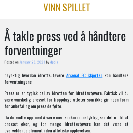
Skip
VINN SPILLET
to
content
Å takle press ved å håndtere
forventninger
Posted on
January 23, 2023
by
dpoia
nøyaktig hvordan idrettsutøvere
Arsenal FC Skjorter
kan håndtere
forventningene
Press er en typisk del av idretten for idrettsutøvere. Faktisk vil du
være vanskelig presset for å oppdage atleter som ikke gir noen form
for anbefaling om press de følte.
Da du endte opp med å være mer konkurransedyktig, ser det ut til at
presset øker, og for mange idrettsutøvere kan det være et
overveldende element i den atletiske opplevelsen.