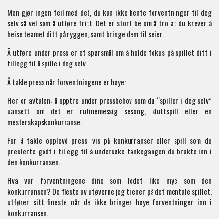
Men gjør ingen feil med det, du kan ikke hente forventninger til deg
selv så vel som å utføre fritt. Det er stort be om å tro at du krever å
heise teamet ditt på ryggen, samt bringe dem til seier.
Å utføre under press er et spørsmål om å holde fokus på spillet ditt i
tillegg til å spille i deg selv.
Å takle press når forventningene er høye:
Her er avtalen: å opptre under pressbehov som du “spiller i deg selv”
uansett om det er rutinemessig sesong, sluttspill eller en
mesterskapskonkurranse.
For å takle opplevd press, vis på konkurranser eller spill som du
presterte godt i tillegg til å undersøke tankegangen du brakte inn i
den konkurransen.
Hva var forventningene dine som ledet like mye som den
konkurransen? De fleste av utøverne jeg trener på det mentale spillet,
utfører sitt fineste når de ikke bringer høye forventninger inn i
konkurransen.