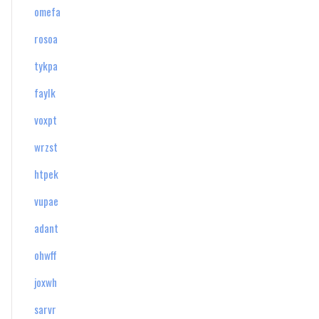
omefa
rosoa
tykpa
faylk
voxpt
wrzst
htpek
vupae
adant
ohwff
joxwh
sarvr