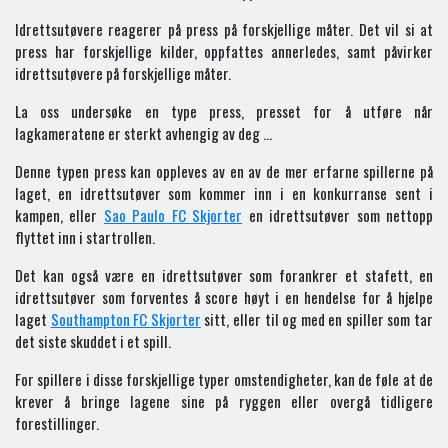
Idrettsutøvere reagerer på press på forskjellige måter. Det vil si at
press har forskjellige kilder, oppfattes annerledes, samt påvirker
idrettsutøvere på forskjellige måter.
La oss undersøke en type press, presset for å utføre når
lagkameratene er sterkt avhengig av deg …
Denne typen press kan oppleves av en av de mer erfarne spillerne på
laget, en idrettsutøver som kommer inn i en konkurranse sent i
kampen, eller
Sao Paulo FC Skjorter
en idrettsutøver som nettopp
flyttet inn i startrollen.
Det kan også være en idrettsutøver som forankrer et stafett, en
idrettsutøver som forventes å score høyt i en hendelse for å hjelpe
laget
Southampton FC Skjorter
sitt, eller til og med en spiller som tar
det siste skuddet i et spill.
For spillere i disse forskjellige typer omstendigheter, kan de føle at de
krever å bringe lagene sine på ryggen eller overgå tidligere
forestillinger.